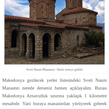
Sveti Naum Manastırı -Tatile nereye gidilir
Makedonya gezilecek yerler listesindeki Sveti Naum
Manastırı nerede derseniz hemen açıklayalım. Burası
Makedonya Arnavutluk sınırına yaklaşık 1 kilometre
mesafede. Yani buraya manastırdan yürüyerek gelerek