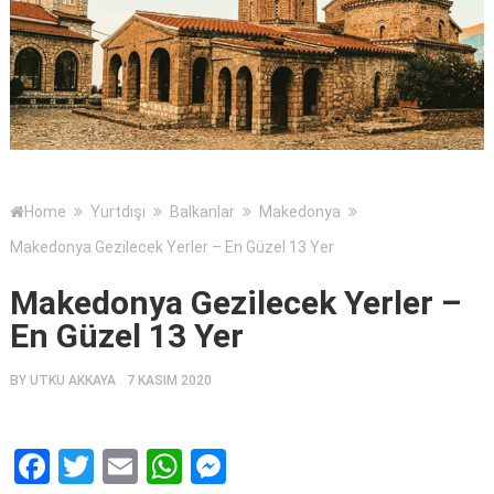
Home
Yurtdışı
Balkanlar
Makedonya
Makedonya Gezilecek Yerler – En Güzel 13 Yer
Makedonya Gezilecek Yerler –
En Güzel 13 Yer
BY
UTKU AKKAYA
7 KASIM 2020
Facebook
Twitter
Email
WhatsApp
Messenger