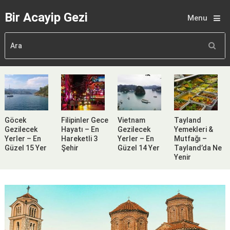
Bir Acayip Gezi
Menu
Göcek
Filipinler Gece
Vietnam
Tayland
Gezilecek
Hayatı – En
Gezilecek
Yemekleri &
Yerler – En
Hareketli 3
Yerler – En
Mutfağı –
Güzel 15 Yer
Şehir
Güzel 14 Yer
Tayland’da Ne
Yenir