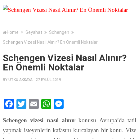
Home
Seyahat
Schengen
Schengen Vizesi Nasıl Alınır? En Önemli Noktalar
Schengen Vizesi Nasıl Alınır?
En Önemli Noktalar
BY
UTKU AKKAYA
27 EYLÜL 2019
Facebook
Twitter
Email
WhatsApp
Messenger
Schengen vizesi nasıl alınır
konusu Avrupa’da tatil
yapmak isteyenlerin kafasını kurcalayan bir konu. Vize