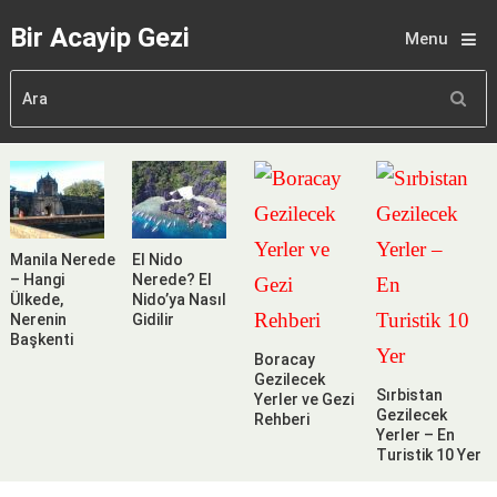
Bir Acayip Gezi
Menu
Manila Nerede
El Nido
– Hangi
Nerede? El
Ülkede,
Nido’ya Nasıl
Nerenin
Gidilir
Başkenti
Boracay
Gezilecek
Sırbistan
Yerler ve Gezi
Gezilecek
Rehberi
Yerler – En
Turistik 10 Yer