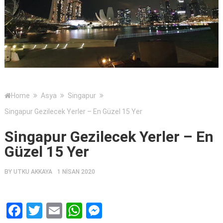
Home
Asya
Singapur
Singapur Gezilecek Yerler – En Güzel 15 Yer
Singapur Gezilecek Yerler – En
Güzel 15 Yer
BY
UTKU AKKAYA
1 NISAN 2020
Facebook
Twitter
Email
WhatsApp
Messenger