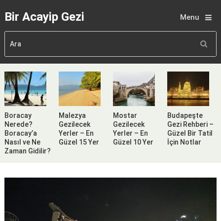
Bir Acayip Gezi
Menu
Boracay
Malezya
Mostar
Budapeşte
Nerede?
Gezilecek
Gezilecek
Gezi Rehberi –
Boracay’a
Yerler – En
Yerler – En
Güzel Bir Tatil
Nasıl ve Ne
Güzel 15 Yer
Güzel 10 Yer
İçin Notlar
Zaman Gidilir?