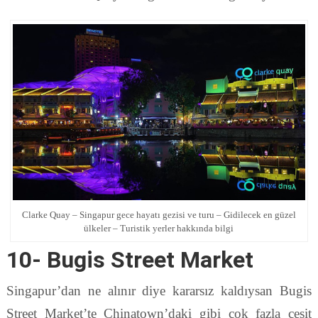
Clarke Quay – Singapur gece hayatı gezisi ve turu – Gidilecek en güzel
ülkeler – Turistik yerler hakkında bilgi
10- Bugis Street Market
Singapur’dan ne alınır diye kararsız kaldıysan Bugis
Street Market’te Chinatown’daki gibi çok fazla çeşit