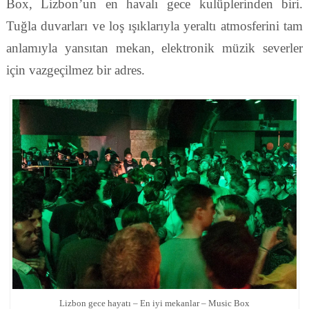
Box, Lizbon’un en havalı gece kulüplerinden biri.
Tuğla duvarları ve loş ışıklarıyla yeraltı atmosferini tam
anlamıyla yansıtan mekan, elektronik müzik severler
için vazgeçilmez bir adres.
Lizbon gece hayatı – En iyi mekanlar – Music Box