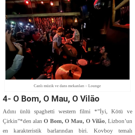
Canlı müzik ve dans mekanları – Lounge
4- O Bom, O Mau, O Vilão
Adını ünlü spaghetti western filmi *”İyi, Kötü ve
Çirkin”*den alan
O Bom, O Mau, O Vilão
, Lizbon’un
en karakteristik barlarından biri. Kovboy temalı