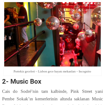
Portekiz geceleri – Lizbon gece hayatı mekanları – Incognito
2- Music Box
Cais do Sodré’nin tam kalbinde, Pink Street yani
Pembe Sokak’ın kemerlerinin altında saklanan Music