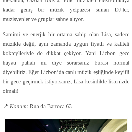
mekanda, cazdan rock’a, folk müzikten elektronikaya
kadar geniş bir müzik yelpazesi sunan DJ’ler,
müzisyenler ve gruplar sahne alıyor.
Samimi ve enerjik bir ortama sahip olan Lisa, sadece
müzikle değil, aynı zamanda uygun fiyatlı ve kaliteli
kokteylleriyle de dikkat çekiyor. Yani Lizbon gece
hayatı pahalı mı diye sorarsanız burası normal
diyebiliriz. Eğer Lizbon’da canlı müzik eşliğinde keyifli
bir gece geçirmek istiyorsanız, Lisa kesinlikle listenizde
olmalı!
📍
Konum:
Rua da Barroca 63