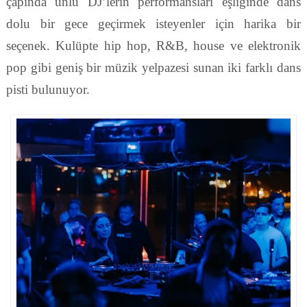
çapında ünlü DJ’lerin performansları eşliğinde dans
dolu bir gece geçirmek isteyenler için harika bir
seçenek. Kulüpte hip hop, R&B, house ve elektronik
pop gibi geniş bir müzik yelpazesi sunan iki farklı dans
pisti bulunuyor.