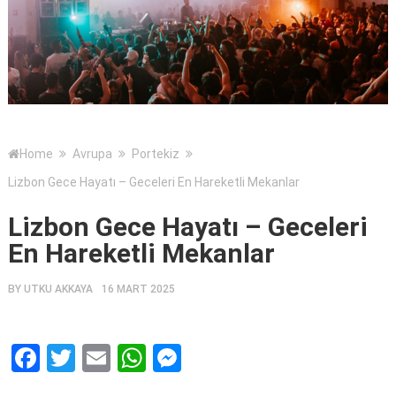
Home
Avrupa
Portekiz
Lizbon Gece Hayatı – Geceleri En Hareketli Mekanlar
Lizbon Gece Hayatı – Geceleri
En Hareketli Mekanlar
BY
UTKU AKKAYA
16 MART 2025
Facebook
Twitter
Email
WhatsApp
Messenger