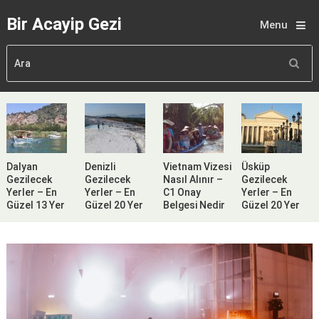
Bir Acayip Gezi
Menu
Dalyan
Denizli
Vietnam Vizesi
Üsküp
Gezilecek
Gezilecek
Nasıl Alınır –
Gezilecek
Yerler – En
Yerler – En
C1 Onay
Yerler – En
Güzel 13 Yer
Güzel 20 Yer
Belgesi Nedir
Güzel 20 Yer