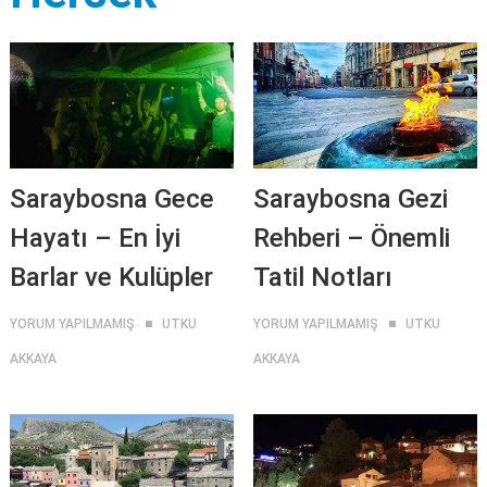
Saraybosna Gece
Saraybosna Gezi
Hayatı – En İyi
Rehberi – Önemli
Barlar ve Kulüpler
Tatil Notları
YORUM YAPILMAMIŞ
UTKU
YORUM YAPILMAMIŞ
UTKU
AKKAYA
AKKAYA