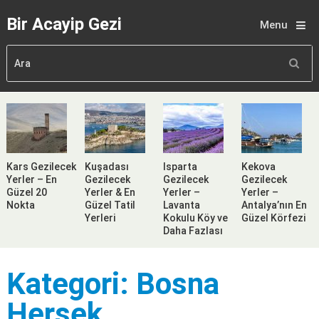
Bir Acayip Gezi
Menu
Kars Gezilecek
Kuşadası
Isparta
Kekova
Yerler – En
Gezilecek
Gezilecek
Gezilecek
Güzel 20
Yerler & En
Yerler –
Yerler –
Nokta
Güzel Tatil
Lavanta
Antalya’nın En
Yerleri
Kokulu Köy ve
Güzel Körfezi
Daha Fazlası
Kategori:
Bosna
Hersek