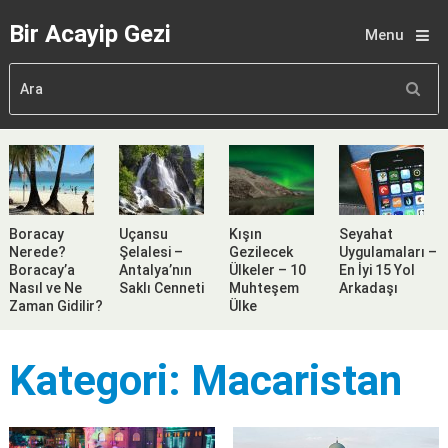
Bir Acayip Gezi
Menu
Boracay
Uçansu
Kışın
Seyahat
Nerede?
Şelalesi –
Gezilecek
Uygulamaları –
Boracay’a
Antalya’nın
Ülkeler – 10
En İyi 15 Yol
Nasıl ve Ne
Saklı Cenneti
Muhteşem
Arkadaşı
Zaman Gidilir?
Ülke
Kategori:
Macaristan