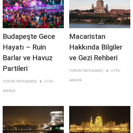
Budapeşte Gece
Macaristan
Hayatı – Ruin
Hakkında Bilgiler
Barlar ve Havuz
ve Gezi Rehberi
Partileri
YORUM YAPILMAMIŞ
UTKU
AKKAYA
YORUM YAPILMAMIŞ
UTKU
AKKAYA