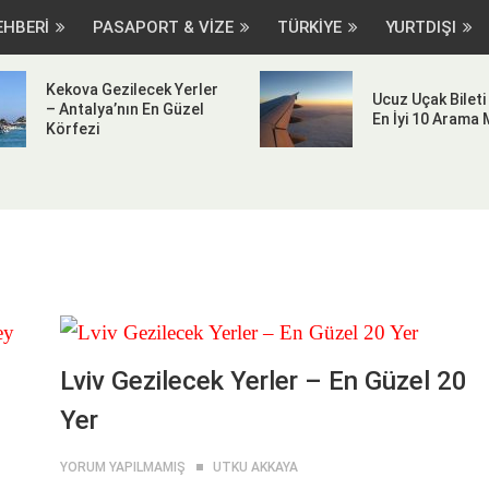
EHBERİ
PASAPORT & VİZE
TÜRKİYE
YURTDIŞI
Kekova Gezilecek Yerler
Ucuz Uçak Bileti 
– Antalya’nın En Güzel
En İyi 10 Arama
Körfezi
Lviv Gezilecek Yerler – En Güzel 20
Yer
YORUM YAPILMAMIŞ
UTKU AKKAYA