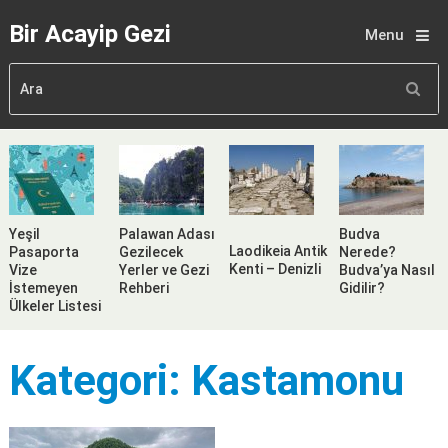
Bir Acayip Gezi
Menu
Yeşil
Palawan Adası
Budva
Laodikeia Antik
Pasaporta
Gezilecek
Nerede?
Kenti – Denizli
Vize
Yerler ve Gezi
Budva’ya Nasıl
İstemeyen
Rehberi
Gidilir?
Ülkeler Listesi
Kategori:
Kastamonu