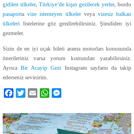
gidilen ülkeler
,
Türkiye’de kışın gezilecek yerler
, bordo
pasaport
a
vize istemeyen ülkeler
veya
vizesiz balkan
ülkeleri
listelerine göz gezdirebilirsiniz. Şimdiden iyi
gezmeler.
Sizin de en iyi uçak bileti arama motorları konusunda
önerileriniz varsa yorum kısmından yazabilirsiniz.
Ayrıca
Bir Acayip Gezi
Instagram sayfamı da takip
ederseniz sevinirim.
Facebook
Twitter
Email
WhatsApp
Messenger