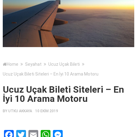
Home
Seyahat
Ucuz Uçak Bileti
Ucuz Uçak Bileti Siteleri – En İyi 10 Arama Motoru
Ucuz Uçak Bileti Siteleri – En
İyi 10 Arama Motoru
BY
UTKU AKKAYA
10 EKIM 2019
Facebook
Twitter
Email
WhatsApp
Messenger