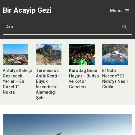
Bir Acayip Gezi
Menu
Antalya Kaleiçi
Termessos
Karadağ Gece
El Nido
Gezilecek
Antik Kenti –
Hayatı – Budva
Nerede? El
Yerler – En
Büyük
ve Kotor
Nido’ya Nasıl
Güzel 11
İskender’in
Geceleri
Gidilir
Nokta
Alamadığı
Şehir