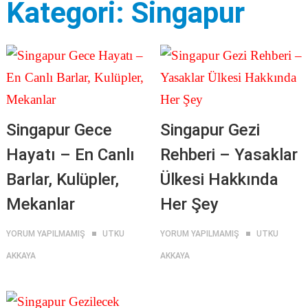
Kategori:
Singapur
Singapur Gece
Singapur Gezi
Hayatı – En Canlı
Rehberi – Yasaklar
Barlar, Kulüpler,
Ülkesi Hakkında
Mekanlar
Her Şey
YORUM YAPILMAMIŞ
UTKU
YORUM YAPILMAMIŞ
UTKU
AKKAYA
AKKAYA