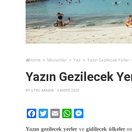
Home
Mevsimler
Yaz
Yazın Gezilecek Yerler 
Yazın Gezilecek Ye
BY
UTKU AKKAYA
3 MAYIS 2020
Facebook
Twitter
Email
WhatsApp
Messenger
Yazın gezilecek yerler
ve
gidilecek ülkeler
ner