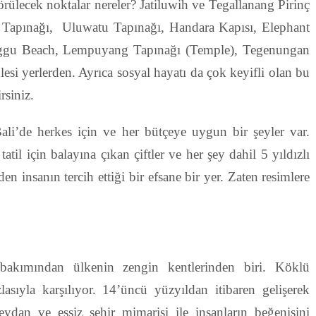
görülecek noktalar nereler? Jatiluwih ve Tegallanang Pirinç
 Tapınağı, Uluwatu Tapınağı, Handara Kapısı, Elephant
ggu Beach, Lempuyang Tapınağı (Temple), Tegenungan
esi yerlerden. Ayrıca sosyal hayatı da çok keyifli olan bu
rsiniz.
li’de herkes için ve her bütçeye uygun bir şeyler var.
atil için balayına çıkan çiftler ve her şey dahil 5 yıldızlı
 insanın tercih ettiği bir efsane bir yer. Zaten resimlere
bakımından ülkenin zengin kentlerinden biri. Köklü
zlasıyla karşılıyor. 14’üncü yüzyıldan itibaren gelişerek
dan ve eşsiz şehir mimarisi ile insanların beğenisini