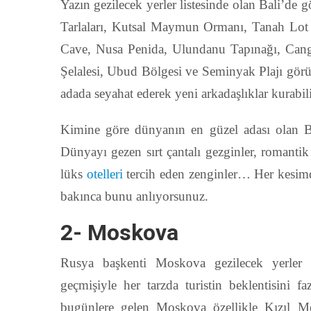
Yazın gezilecek yerler listesinde olan Bali’de 
Tarlaları, Kutsal Maymun Ormanı, Tanah Lot
Cave, Nusa Penida, Ulundanu Tapınağı, Can
Şelalesi, Ubud Bölgesi ve Seminyak Plajı görül
adada seyahat ederek yeni arkadaşlıklar kurabili
Kimine göre dünyanın en güzel adası olan Ba
Dünyayı gezen sırt çantalı gezginler, romantik t
lüks
otelleri
tercih eden zenginler… Her kesimden
bakınca bunu anlıyorsunuz.
2- Moskova
Rusya başkenti Moskova gezilecek yerler 
geçmişiyle her tarzda turistin beklentisini fa
bugünlere gelen Moskova özellikle Kızıl Mey