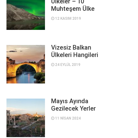
Ülkeler – 10
Muhteşem Ülke
12 KASIM 2019
Vizesiz Balkan
Ülkeleri Hangileri
24 EYLÜL 2019
Mayıs Ayında
Gezilecek Yerler
11 NISAN 2024