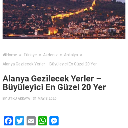
Home
Türkiye
Akdeniz
Antalya
Alanya Gezilecek Yerler – Büyüleyici En Güzel 20 Yer
Alanya Gezilecek Yerler –
Büyüleyici En Güzel 20 Yer
BY
UTKU AKKAYA
31 MAYIS 2020
Facebook
Twitter
Email
WhatsApp
Messenger