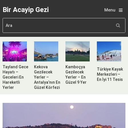
Bir Acayip Gezi
Menu
Tayland Gece
Kekova
Kamboçya
Türkiye Kayak
Hayatı –
Gezilecek
Gezilecek
Merkezleri –
Geceleri En
Yerler –
Yerler – En
En İyi 11 Tesis
Hareketli
Antalya’nın En
Güzel 9 Yer
Yerler
Güzel Körfezi