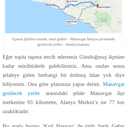
Uçansu Şelalesi nerede, nasıl gidilir – Manavgat Alanya çevresinde
gezilecek yerler – Antalya haritası
Eğer toplu taşıma tercih ederseniz Gündoğmuş ilçesine
kadar minibüslerle gelebilirsiniz. Ama ondan sonra
şelaleye giden herhangi bir dolmuş falan yok diye
biliyorum. Ona göre planınıza yapın derim.
Manavgat
gezilecek yerler
arasındaki şelale Manavgat ilçe
merkezine 93 kilometre, Alanya Merkez’e ise 77 km
uzaklıktadır.
Bu arada burayı ‘Kral Havuzu’ ile ünlü Serik Gebiz