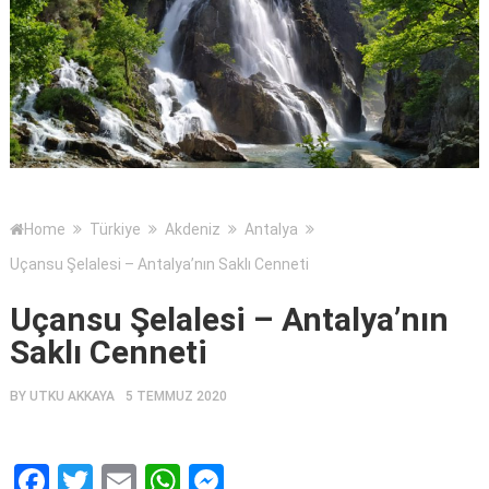
Home
Türkiye
Akdeniz
Antalya
Uçansu Şelalesi – Antalya’nın Saklı Cenneti
Uçansu Şelalesi – Antalya’nın
Saklı Cenneti
BY
UTKU AKKAYA
5 TEMMUZ 2020
Facebook
Twitter
Email
WhatsApp
Messenger