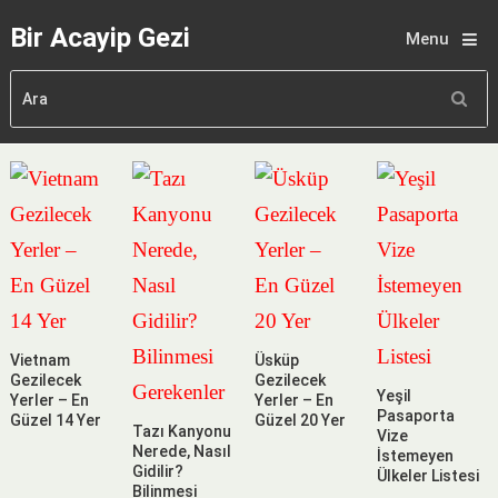
Bir Acayip Gezi
Menu
Vietnam
Üsküp
Gezilecek
Gezilecek
Yeşil
Yerler – En
Yerler – En
Pasaporta
Güzel 14 Yer
Güzel 20 Yer
Tazı Kanyonu
Vize
Nerede, Nasıl
İstemeyen
Gidilir?
Ülkeler Listesi
Bilinmesi