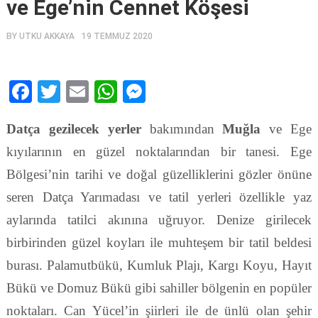
ve Ege’nin Cennet Köşesi
BY
UTKU AKKAYA
19 TEMMUZ 2020
Facebook
Twitter
Email
WhatsApp
Messenger
Datça gezilecek yerler
bakımından
Muğla
ve Ege
kıyılarının en güzel noktalarından bir tanesi. Ege
Bölgesi’nin tarihi ve doğal güzelliklerini gözler önüne
seren Datça Yarımadası ve tatil yerleri özellikle yaz
aylarında tatilci akınına uğruyor. Denize girilecek
birbirinden güzel koyları ile muhteşem bir tatil beldesi
burası. Palamutbükü, Kumluk Plajı, Kargı Koyu, Hayıt
Bükü ve Domuz Bükü gibi sahiller bölgenin en popüler
noktaları. Can Yücel’in şiirleri ile de ünlü olan şehir