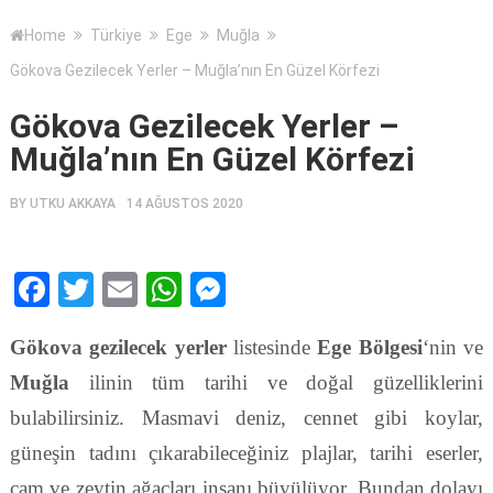
Home
Türkiye
Ege
Muğla
Gökova Gezilecek Yerler – Muğla’nın En Güzel Körfezi
Gökova Gezilecek Yerler –
Muğla’nın En Güzel Körfezi
BY
UTKU AKKAYA
14 AĞUSTOS 2020
Facebook
Twitter
Email
WhatsApp
Messenger
Gökova gezilecek yerler
listesinde
Ege Bölgesi
‘nin ve
Muğla
ilinin tüm tarihi ve doğal güzelliklerini
bulabilirsiniz. Masmavi deniz, cennet gibi koylar,
güneşin tadını çıkarabileceğiniz plajlar, tarihi eserler,
çam ve zeytin ağaçları insanı büyülüyor. Bundan dolayı