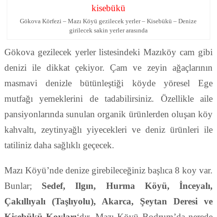
Gökova Körfezi – Mazı Köyü gezilecek yerler – Kisebükü – Denize
girilecek sakin yerler arasında
Gökova gezilecek yerler listesindeki Mazıköy cam gibi
denizi ile dikkat çekiyor. Çam ve zeyin ağaçlarının
masmavi denizle bütünleştiği köyde yöresel Ege
mutfağı yemeklerini de tadabilirsiniz. Özellikle aile
pansiyonlarında sunulan organik ürünlerden oluşan köy
kahvaltı, zeytinyağlı yiyecekleri ve deniz ürünleri ile
tatiliniz daha sağlıklı geçecek.
Mazı Köyü’nde denize girebileceğiniz başlıca 8 koy var.
Bunlar;
Sedef, Ilgın, Hurma Köyü, İnceyalı,
Çakıllıyalı (Taşlıyolu), Akarca, Şeytan Deresi ve
Kisebükü Koyları
‘dır. Mazı Köyü Bodrum’da nerede