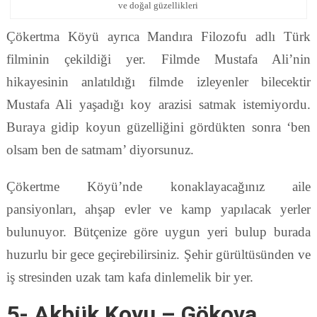
ve doğal güzellikleri
Çökertma Köyü ayrıca Mandıra Filozofu adlı Türk
filminin çekildiği yer. Filmde Mustafa Ali’nin
hikayesinin anlatıldığı filmde izleyenler bilecektir
Mustafa Ali yaşadığı koy arazisi satmak istemiyordu.
Buraya gidip koyun güzelliğini gördükten sonra ‘ben
olsam ben de satmam’ diyorsunuz.
Çökertme Köyü’nde konaklayacağınız aile
pansiyonları, ahşap evler ve kamp yapılacak yerler
bulunuyor. Bütçenize göre uygun yeri bulup burada
huzurlu bir gece geçirebilirsiniz. Şehir gürültüsünden ve
iş stresinden uzak tam kafa dinlemelik bir yer.
5- Akbük Koyu – Gökova