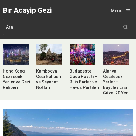
Bir Acayip Gezi
Menu
Hong Kong
Kamboçya
Budapeşte
Alanya
Gezilecek
Gezi Rehberi
Gece Hayatı –
Gezilecek
Yerler ve Gezi
ve Seyahat
Ruin Barlar ve
Yerler –
Rehberi
Notları
Havuz Partileri
Büyüleyici En
Güzel 20 Yer