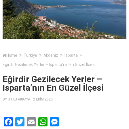
Home
Türkiye
Akdeniz
Isparta
Eğirdir Gezilecek Yerler – Isparta’nın En Güzel İlçesi
Eğirdir Gezilecek Yerler –
Isparta’nın En Güzel İlçesi
BY
UTKU AKKAYA
2 EKIM 2020
Facebook
Twitter
Email
WhatsApp
Messenger