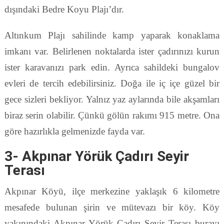
dışındaki Bedre Koyu Plajı’dır.
Altınkum Plajı sahilinde kamp yaparak konaklama
imkanı var. Belirlenen noktalarda ister çadırınızı kurun
ister karavanızı park edin. Ayrıca sahildeki bungalov
evleri de tercih edebilirsiniz. Doğa ile iç içe güzel bir
gece sizleri bekliyor. Yalnız yaz aylarında bile akşamları
biraz serin olabilir. Çünkü gölün rakımı 915 metre. Ona
göre hazırlıkla gelmenizde fayda var.
3- Akpınar Yörük Çadırı Seyir
Terası
Akpınar Köyü, ilçe merkezine yaklaşık 6 kilometre
mesafede bulunan şirin ve mütevazı bir köy. Köy
yakınındaki Akpınar Yörük Çadırı Seyir Terası burayı