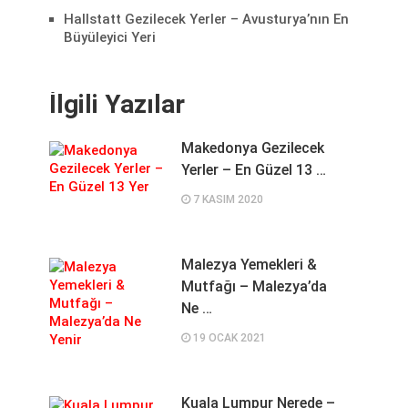
Hallstatt Gezilecek Yerler – Avusturya’nın En
Büyüleyici Yeri
İlgili Yazılar
Makedonya Gezilecek
Yerler – En Güzel 13 …
7 KASIM 2020
Malezya Yemekleri &
Mutfağı – Malezya’da
Ne …
19 OCAK 2021
Kuala Lumpur Nerede –