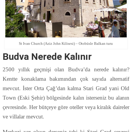
St Ivan Church (Aziz John Kilisesi) – Otobüsle Balkan turu
Budva Nerede Kalınır
2500 yıllık geçmişi olan Budva’da nerede kalınır?
Kentte konaklama bakımından çok sayıda alternatif
mevcut. İster Orta Çağ’dan kalma Stari Grad yani Old
Town (Eski Şehir) bölgesinde kalın isterseniz bu alanın
çevresinde. Her bütçeye göre oteller veya kiralık daireler
ve villalar mevcut.
Merkezi yer olsun derseniz tabi ki Stari Grad çevresi