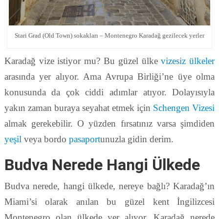
Stari Grad (Old Town) sokakları – Montenegro Karadağ gezilecek yerler
Karadağ vize istiyor mu? Bu güzel ülke
vizesiz ülkeler
arasında yer alıyor. Ama Avrupa Birliği’ne üye olma
konusunda da çok ciddi adımlar atıyor. Dolayısıyla
yakın zaman buraya seyahat etmek için
Schengen Vizesi
almak gerekebilir. O yüzden fırsatınız varsa şimdiden
yeşil
veya bordo
pasaport
unuzla gidin derim.
Budva Nerede Hangi Ülkede
Budva nerede, hangi ülkede, nereye bağlı? Karadağ’ın
Miami’si olarak anılan bu güzel kent İngilizcesi
Montenegro olan ülkede yer alıyor. Karadağ nerede