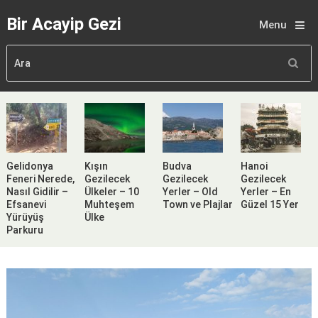
Bir Acayip Gezi
Menu
Gelidonya
Kışın
Budva
Hanoi
Feneri Nerede,
Gezilecek
Gezilecek
Gezilecek
Nasıl Gidilir –
Ülkeler – 10
Yerler – Old
Yerler – En
Efsanevi
Muhteşem
Town ve Plajlar
Güzel 15 Yer
Yürüyüş
Ülke
Parkuru