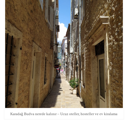
Karadağ Budva nerede kalınır – Ucuz oteller, hosteller ve ev kiralama