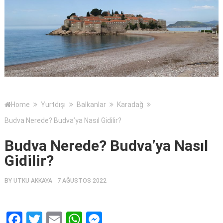
Home
Yurtdışı
Balkanlar
Karadağ
Budva Nerede? Budva’ya Nasıl Gidilir?
Budva Nerede? Budva’ya Nasıl
Gidilir?
BY
UTKU AKKAYA
7 AĞUSTOS 2022
Facebook
Twitter
Email
WhatsApp
Messenger