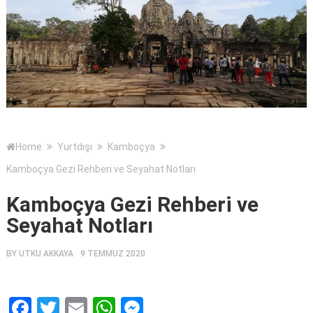
Home
Yurtdışı
Kamboçya
Kamboçya Gezi Rehberi ve Seyahat Notları
Kamboçya Gezi Rehberi ve
Seyahat Notları
BY
UTKU AKKAYA
9 TEMMUZ 2020
Facebook
Twitter
Email
WhatsApp
Messenger