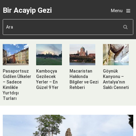
Bir Acayip Gezi
Menu
Pasaportsuz
Kamboçya
Macaristan
Göynük
Gidilen Ülkeler
Gezilecek
Hakkında
Kanyonu –
– Sadece
Yerler – En
Bilgiler ve Gezi
Antalya’nın
Kimlikle
Güzel 9 Yer
Rehberi
Saklı Cenneti
Yurtdışı
Turları