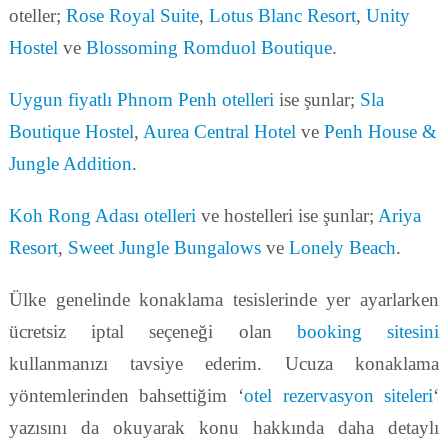
oteller;
Rose Royal Suite
,
Lotus Blanc Resort
,
Unity
Hostel
ve
Blossoming Romduol Boutique
.
Uygun fiyatlı Phnom Penh otelleri
ise şunlar;
Sla
Boutique Hostel
,
Aurea Central Hotel
ve
Penh House &
Jungle Addition
.
Koh Rong Adası otelleri
ve hostelleri ise şunlar;
Ariya
Resort
,
Sweet Jungle Bungalows
ve
Lonely Beach
.
Ülke genelinde konaklama tesislerinde yer ayarlarken
ücretsiz iptal seçeneği olan
booking sitesini
kullanmanızı tavsiye ederim. Ucuza konaklama
yöntemlerinden bahsettiğim ‘
otel rezervasyon siteleri
‘
yazısını da okuyarak konu hakkında daha detaylı