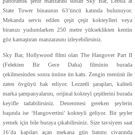
panoramik şehir manzarası sunan Sky Bar, Lebua at
State Tower binasının 63’üncü katında bulunuyor.
Mekanda servis edilen çeşit çeşit kokteylleri veya
biranızı yudumlarken 250 metre yükseklikten kentin
göz kamaştıran manzarasını izleyebilirsiniz.
Sky Bar, Hollywood filmi olan The Hangover Part II
(Felekten Bir Gece Daha) filminin burada
çekilmesinden sonra ününe ün kattı. Zengin menüsü ile
zaten övgüyü hak ediyor. Lezzetli şarapları, kaliteli
marka şampanyalarını, orijinal kokteyl çeşitlerini burada
keyifle tadabilirsiniz. Denenmesi gereken şeylerin
başında ise ‘Hangovertini’ kokteyli geliyor. Bir şeyler
yemek için bile buraya çıkabilirsiniz. Size tavsiyem saat
16’da kapıları açan mekana gün batımı civarında