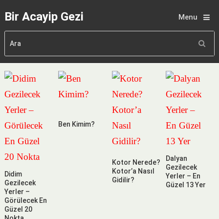
Bir Acayip Gezi
Menu
Ben Kimim?
Dalyan
Kotor Nerede?
Gezilecek
Kotor’a Nasıl
Didim
Yerler – En
Gidilir?
Gezilecek
Güzel 13 Yer
Yerler –
Görülecek En
Güzel 20
Nokta