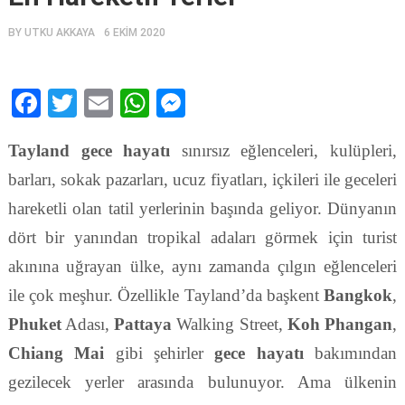
BY
UTKU AKKAYA
6 EKIM 2020
Facebook
Twitter
Email
WhatsApp
Messenger
Tayland gece hayatı
sınırsız eğlenceleri, kulüpleri,
barları, sokak pazarları, ucuz fiyatları, içkileri ile geceleri
hareketli olan tatil yerlerinin başında geliyor. Dünyanın
dört bir yanından tropikal adaları görmek için turist
akınına uğrayan ülke, aynı zamanda çılgın eğlenceleri
ile çok meşhur. Özellikle Tayland’da başkent
Bangkok
,
Phuket
Adası,
Pattaya
Walking Street,
Koh Phangan
,
Chiang Mai
gibi şehirler
gece hayatı
bakımından
gezilecek yerler arasında bulunuyor. Ama ülkenin