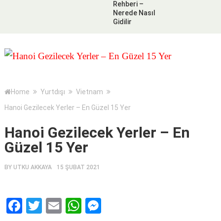
Rehberi –
Nerede Nasıl
Gidilir
Home
Yurtdışı
Vietnam
Hanoi Gezilecek Yerler – En Güzel 15 Yer
Hanoi Gezilecek Yerler – En
Güzel 15 Yer
BY
UTKU AKKAYA
15 ŞUBAT 2021
Facebook
Twitter
Email
WhatsApp
Messenger