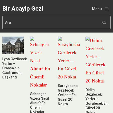
Bir Acayip Gezi
Menu
Lyon Gezilecek
Yerler –
Fransa’nın
Gastronomi
Başkenti
Saraybosna
Didim
Gezilecek
Schengen
Gezilecek
Yerler – En
Vizesi Nasıl
Yerler –
Güzel 20
Alınır? En
Görülecek En
Nokta
Önemli
Güzel 20
Noktalar
Nokta