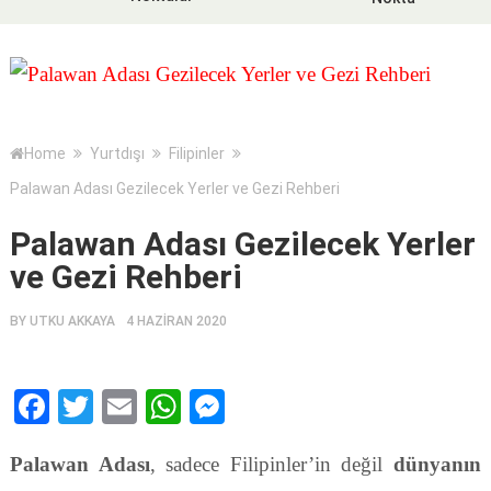
Home
Yurtdışı
Filipinler
Palawan Adası Gezilecek Yerler ve Gezi Rehberi
Palawan Adası Gezilecek Yerler
ve Gezi Rehberi
BY
UTKU AKKAYA
4 HAZIRAN 2020
Facebook
Twitter
Email
WhatsApp
Messenger
Palawan Adası
, sadece Filipinler’in değil
dünyanın