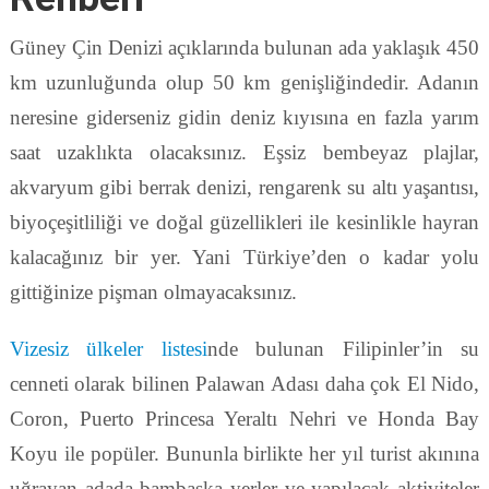
Güney Çin Denizi açıklarında bulunan ada yaklaşık 450
km uzunluğunda olup 50 km genişliğindedir. Adanın
neresine giderseniz gidin deniz kıyısına en fazla yarım
saat uzaklıkta olacaksınız. Eşsiz bembeyaz plajlar,
akvaryum gibi berrak denizi, rengarenk su altı yaşantısı,
biyoçeşitliliği ve doğal güzellikleri ile kesinlikle hayran
kalacağınız bir yer. Yani Türkiye’den o kadar yolu
gittiğinize pişman olmayacaksınız.
Vizesiz ülkeler listesi
nde bulunan Filipinler’in su
cenneti olarak bilinen Palawan Adası daha çok El Nido,
Coron, Puerto Princesa Yeraltı Nehri ve Honda Bay
Koyu ile popüler. Bununla birlikte her yıl turist akınına
uğrayan adada bambaşka yerler ve yapılacak aktiviteler